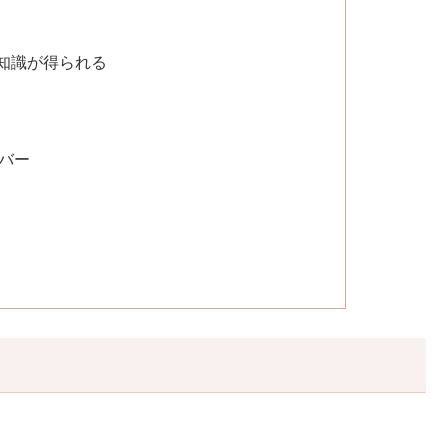
知識が得られる
バー
」