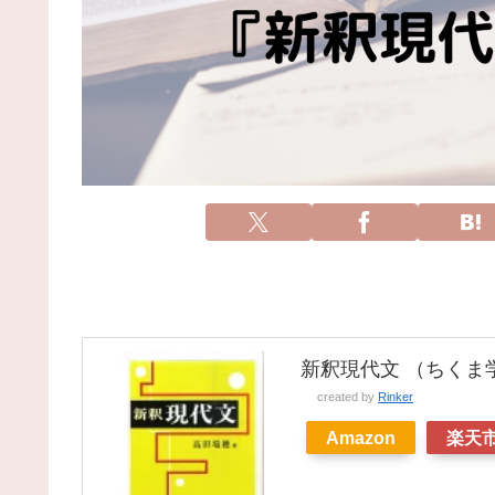
新釈現代文 （ちくま学
created by
Rinker
Amazon
楽天