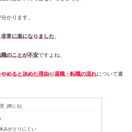
が分かります。
、非常に楽になりました
。
転職のことが不安
ですよね。
をやめると決めた理由
や
退職・転職の流れ
について書
次
？
休みがとりにくい